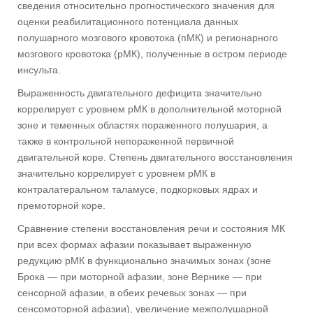
сведения относительно прогностического значения для
оценки реабилитационного потенциала данных
полушарного мозгового кровотока (пМК) и регионарного
мозгового кровотока (рМК), полученные в остром периоде
инсульта.
Выраженность двигательного дефицита значительно
коррелирует с уровнем рМК в дополнительной моторной
зоне и теменных областях пораженного полушария, а
также в контрольной непораженной первичной
двигательной коре. Степень двигательного восстановления
значительно коррелирует с уровнем рМК в
контралатеральном таламусе, подкорковых ядрах и
премоторной коре.
Сравнение степени восстановления речи и состояния МК
при всех формах афазии показывает выраженную
редукцию рМК в функционально значимых зонах (зоне
Брока — при моторной афазии, зоне Вернике — при
сенсорной афазии, в обеих речевых зонах — при
сенсомоторной афазии), увеличение межполушарной