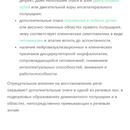
дефект, даже небольшие очаги в зоне
двигательных
путей
или двигательной коры ипсилатерального
полушария;
дополнительные очаги
поражения в лобных долях
или височно-теменных областях правого полушария,
чему соответствует клиническая симптоматика в виде
гипокинезии
и апатии вплоть до аспонтанности;
наличие нейровизуализационных и клинических
признаков дисциркуляторной энцефалопатии,
сопровождающейся гипомнезией, снижением
интеллектуальных способностей, внимания и
работоспособности.
Отрицательное влияние на восстановление речи
оказывают дополнительные очаги в одной из речевых зон, в
подкорковых образованиях доминантного полушария и в
областях, непосредственно примыкающих к речевым
зонам.