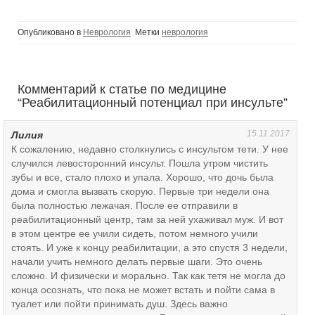
Опубликовано в
Неврология
Метки
неврология
Комментарий к статье по медицине
“
Реабилитационный потенциал при инсульте
”
15.11.2017
Лилия
К сожалению, недавно столкнулись с инсультом тети. У нее
случился левосторонний инсульт. Пошла утром чистить
зубы и все, стало плохо и упала. Хорошо, что дочь была
дома и смогла вызвать скорую. Первые три недели она
была полностью лежачая. После ее отправили в
реабилитационный центр, там за ней ухаживал муж. И вот
в этом центре ее учили сидеть, потом немного учили
стоять. И уже к концу реабилитации, а это спустя 3 недели,
начали учить немного делать первые шаги. Это очень
сложно. И физически и морально. Так как тетя не могла до
конца осознать, что пока не может встать и пойти сама в
туалет или пойти принимать душ. Здесь важно