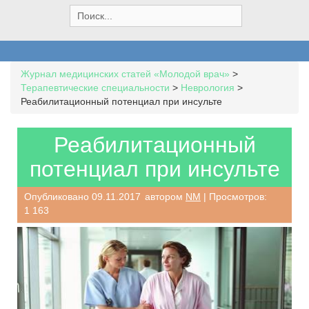
S
e
a
r
c
Журнал медицинских статей «Молодой врач»
>
h
Терапевтические специальности
>
Неврология
>
f
Реабилитационный потенциал при инсульте
o
r
:
Реабилитационный
потенциал при инсульте
Опубликовано
09.11.2017
автором
NM
| Просмотров:
1 163