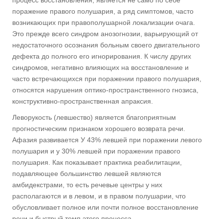
поражение правого полушария, а ряд симптомов, часто
возникающих при правополушарной локализации очага.
Это прежде всего синдром анозогнозии, варьирующий от
недостаточного осознания больным своего двигательного
дефекта до полного его игнорирования. К числу других
синдромов, негативно влияющих на восстановление и
часто встречающихся при поражении правого полушария,
относятся нарушения оптико-пространственного гнозиса,
конструктивно-пространственная апраксия.
Леворукость (левшество) является благоприятным
прогностическим признаком хорошего возврата речи.
Афазия развивается У 43% левшей при поражении левого
полушария и у 30% левшей при поражении правого
полушария. Как показывает практика реабилитации,
подавляющее большинство левшей являются
амбидекстрами, то есть речевые центры у них
располагаются и в левом, и в правом полушарии, что
обусловливает полное или почти полное восстановление
речи и быстрый темп этого процесса.