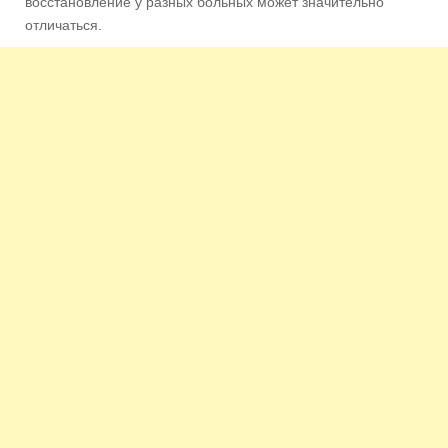
восстановление у разных больных может значительно
отличаться.