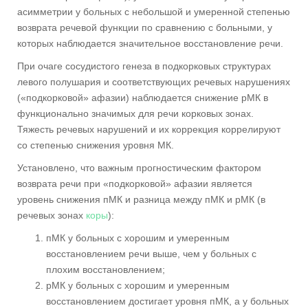
асимметрии у больных с небольшой и умеренной степенью
возврата речевой функции по сравнению с больными, у
которых наблюдается значительное восстановление речи.
При очаге сосудистого генеза в подкорковых структурах
левого полушария и соответствующих речевых нарушениях
(«подкорковой» афазии) наблюдается снижение рМК в
функционально значимых для речи корковых зонах.
Тяжесть речевых нарушений и их коррекция коррелируют
со степенью снижения уровня МК.
Установлено, что важным прогностическим фактором
возврата речи при «подкорковой» афазии является
уровень снижения пМК и разница между пМК и рМК (в
речевых зонах
коры
):
пМК у больных с хорошим и умеренным
восстановлением речи выше, чем у больных с
плохим восстановлением;
рМК у больных с хорошим и умеренным
восстановлением достигает уровня пМК, а у больных