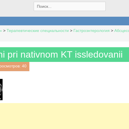
S
e
a
r
c
»
>
Терапевтические специальности
>
Гастроэнтерология
>
Абсцесс
h
f
o
r
 pri nativnom KT issledovanii
:
росмотров: 40