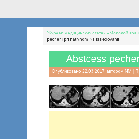
Журнал медицинских статей «Молодой врач
pecheni pri nativnom KT issledovanii
Abstcess pecheni
Опубликовано
22.03.2017
автором
NM
| П