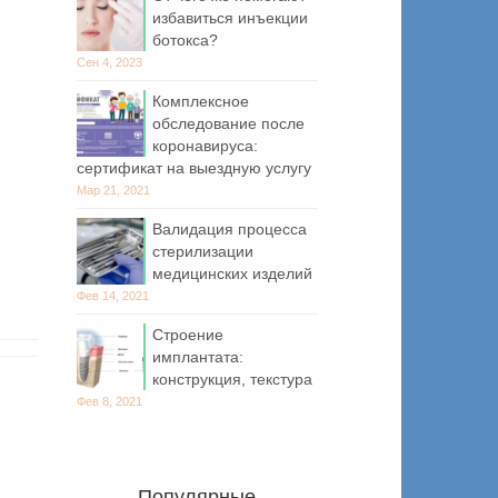
избавиться инъекции
ботокса?
Сен 4, 2023
Комплексное
обследование после
коронавируса:
сертификат на выездную услугу
Мар 21, 2021
Валидация процесса
стерилизации
медицинских изделий
Фев 14, 2021
Строение
имплантата:
конструкция, текстура
Фев 8, 2021
Популярные