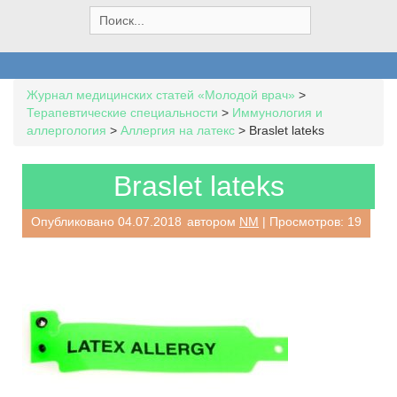
S
e
a
r
c
Журнал медицинских статей «Молодой врач»
>
h
Терапевтические специальности
>
Иммунология и
f
аллергология
>
Аллергия на латекс
>
Braslet lateks
o
r
:
Braslet lateks
Опубликовано
04.07.2018
автором
NM
| Просмотров: 19