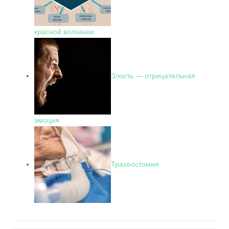
красной волчанки
Злость — отрицательная
эмоция
Трахеостомия