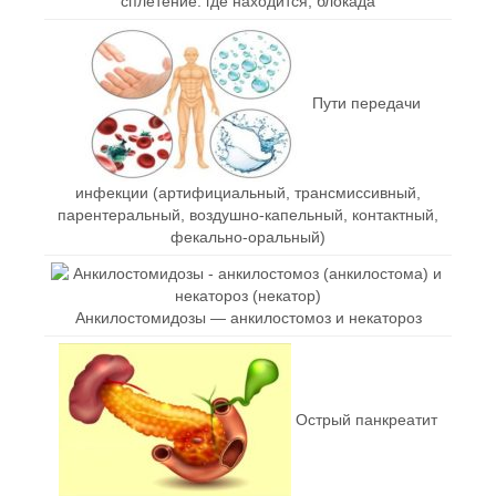
сплетение: где находится, блокада
Пути передачи
инфекции (артифициальный, трансмиссивный,
парентеральный, воздушно-капельный, контактный,
фекально-оральный)
Анкилостомидозы — анкилостомоз и некатороз
Острый панкреатит