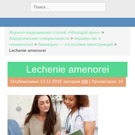
S
e
a
r
c
Журнал медицинских статей «Молодой врач»
>
h
Хирургические специальности
>
Акушерство и
f
гинекология
>
Аменорея — отсутствие менструаций
>
o
Lechenie amenorei
r
:
Lechenie amenorei
Опубликовано
13.12.2018
автором
NM
| Просмотров: 19