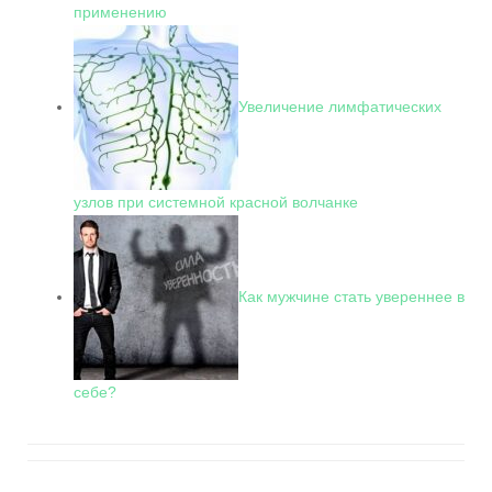
применению
Увеличение лимфатических
узлов при системной красной волчанке
Как мужчине стать увереннее в
себе?