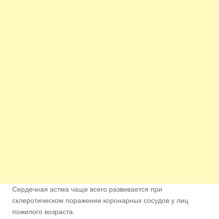
Сердечная астма чаще всего развивается при
склеротическом поражении коронарных сосудов у лиц
пожилого возраста.