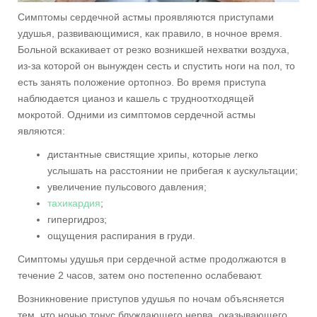
Симптомы сердечной астмы проявляются приступами
удушья, развивающимися, как правило, в ночное время.
Больной вскакивает от резко возникшей нехватки воздуха,
из-за которой он вынужден сесть и спустить ноги на пол, то
есть занять положение ортопноэ. Во время приступа
наблюдается цианоз и кашель с трудноотходящей
мокротой. Одними из симптомов сердечной астмы
являются:
дистантные свистящие хрипы, которые легко
услышать на расстоянии не прибегая к аускультации;
увеличение пульсового давления;
тахикардия
;
гипергидроз;
ощущения распирания в груди.
Симптомы удушья при сердечной астме продолжаются в
течение 2 часов, затем оно постепенно ослабевают.
Возникновение приступов удушья по ночам объясняется
тем, что ночью тонус блуждающего нерва, оказывающего