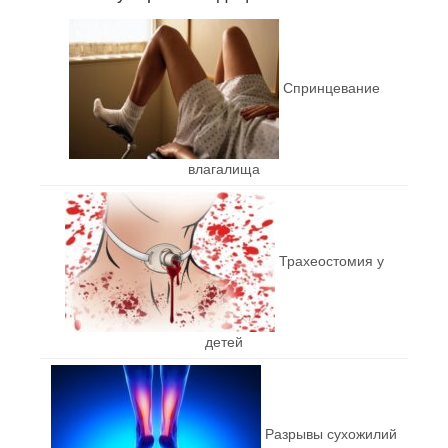
Спринцевание
влагалища
Трахеостомия у
детей
Разрывы сухожилий