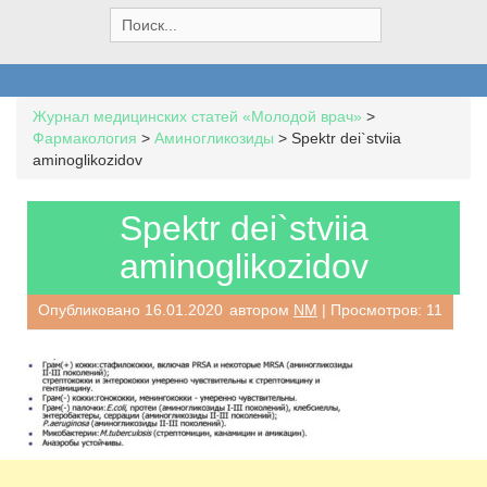
S
e
a
r
c
Журнал медицинских статей «Молодой врач»
>
h
Фармакология
>
Аминогликозиды
>
Spektr dei`stviia
f
aminoglikozidov
o
r
:
Spektr dei`stviia
aminoglikozidov
Опубликовано
16.01.2020
автором
NM
| Просмотров: 11