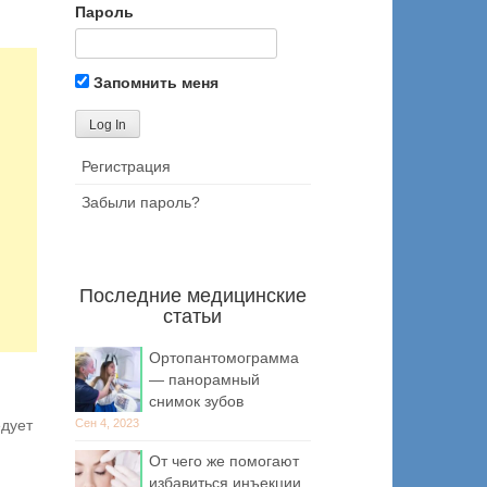
Пароль
Запомнить меня
Регистрация
Забыли пароль?
Последние медицинские
статьи
Ортопантомограмма
— панорамный
снимок зубов
Сен 4, 2023
едует
От чего же помогают
избавиться инъекции