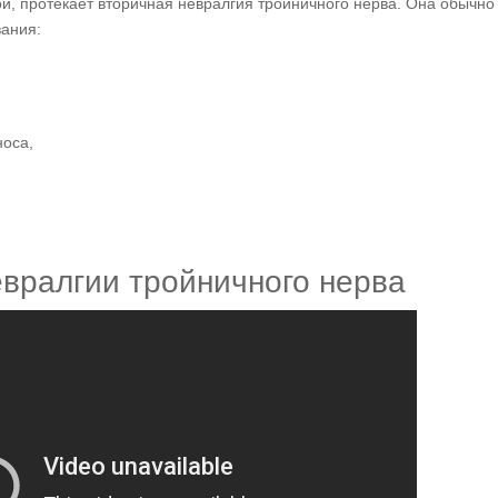
й, протекает вторичная невралгия тройничного нерва. Она обычно
вания:
носа,
вралгии тройничного нерва