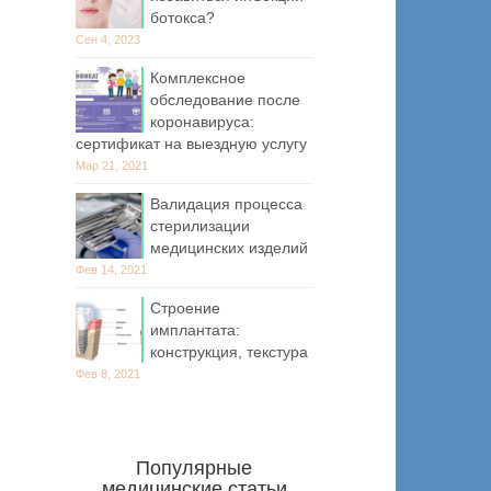
ботокса?
Сен 4, 2023
Комплексное
обследование после
коронавируса:
сертификат на выездную услугу
Мар 21, 2021
Валидация процесса
стерилизации
медицинских изделий
Фев 14, 2021
Строение
имплантата:
конструкция, текстура
Фев 8, 2021
Популярные
медицинские статьи