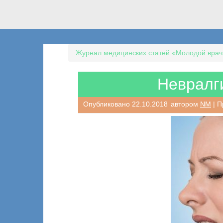
Журнал медицинских статей «Молодой врач
Невралг
Опубликовано
22.10.2018
автором
NM
| П