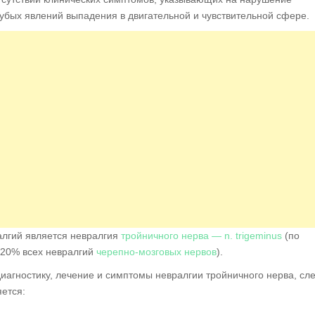
рубых явлений выпадения в двигательной и чувствительной сфере.
алгий является невралгия
тройничного нерва — n. trigeminus
(по
 20% всех невралгий
черепно-мозговых нервов
).
иагностику, лечение и симптомы невралгии тройничного нерва, сл
яется: