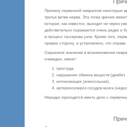
Прич
Причину первичной невралгии некоторые вра
третья ветви нерва. Эта точка зрения имее
которая, как известно, выходит не через у
действительно поражается очень редко и б
в процесс гассерова узла. Кроме того, пе
правую сторону, а установлено, что справа
Серьезное значение в возникновении невра
очевидно, имеет:
простуда,
нарушения обмена веществ (диабет, 
интоксикация (алкогольная),
артериосклероз сосудов мозга (недо
Нередко приходится иметь дело с первичн
Прич