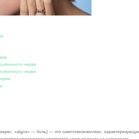
ва
рва
ройничного нерва
ройничного нерва
нерва
ва
«нерв», «algos» — боль) — это симптомокомплекс, характеризующи
отсутствии клинических симптомов, указывающих на нарушение