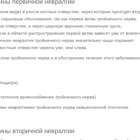
ины первичной невралгии
чи видят в узости костных отверстии, через которые проходят вто
т серьезные обоснования, так как первая ветвь тройничного нерва,
зкое отверстие, а через широкую верхнюю глазничную щель,
оли в области распространения первой ветви зависят уже от вовле
рвичная невралгия тройничного нерва значительно чаще поражает
 костные отверстия черепа уже, чем слева.
лгии тройничного нерва и в обострениях течения этого заболевани
подагра),
статочное кровоснабжение тройничного нерва).
ыми невралгиями тройничного нерва невыясненной этнологии.
ины вторичной невралгии