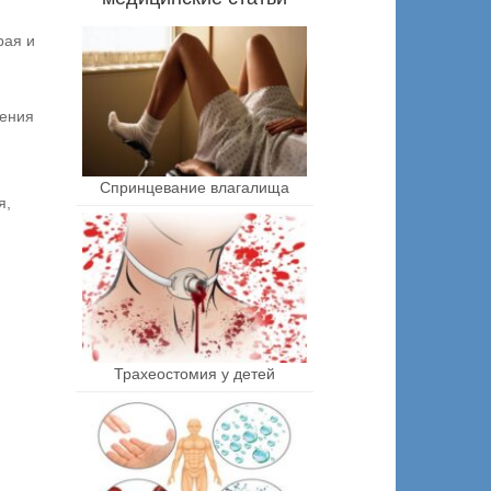
рая и
чения
Спринцевание влагалища
я,
Трахеостомия у детей