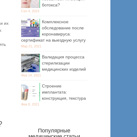
ботокса?
Сен 4, 2023
Комплексное
и их
обследование после
к
коронавируса:
сертификат на выездную услугу
ять
Мар 21, 2021
Валидация процесса
стерилизации
медицинских изделий
Фев 14, 2021
Строение
имплантата:
конструкция, текстура
Фев 8, 2021
?
Популярные
медицинские статьи