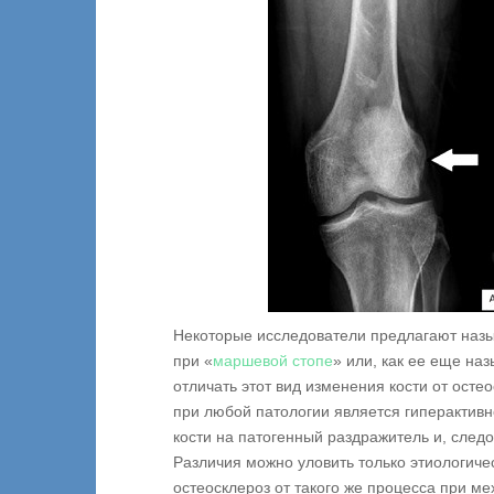
Некоторые исследователи предлагают назы
при «
маршевой стопе
» или, как ее еще на
отличать этот вид изменения кости от осте
при любой патологии является гиперактивн
кости на патогенный раздражитель и, след
Различия можно уловить только этиологиче
остеосклероз от такого же процесса при м