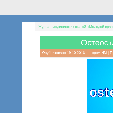
Журнал медицинских статей «Молодой врач
Остеоскл
Опубликовано
19.10.2016
автором
NM
| П