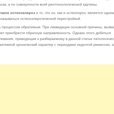
роза, а по совокупности всей рентгенологической картины.
 такое остеосклероз
и то, что он, как и остеопороз, является одним
 называться остеосклеротической перестройкой.
ыть процессом обратимым. При ликвидации основной причины, вызв
ет приобрести обратную направленность. Однако этого добиться
олевания, приводящие к разбираемому в данной статье патологиче
 затяжной хронический характер с периодами недолгой ремиссии, а