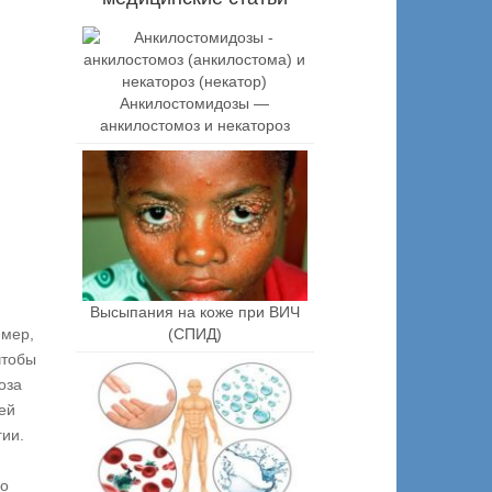
Анкилостомидозы —
анкилостомоз и некатороз
Высыпания на коже при ВИЧ
(СПИД)
имер,
чтобы
оза
ей
гии.
ко