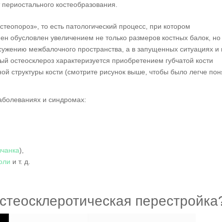
т периостального костеобразования.
теопороз», то есть патологический процесс, при котором
н обусловлен увеличением не только размеров костных балок, но 
 сужению межбалочного пространства, а в запущенных ситуациях и 
ый остеосклероз характеризуется приобретением губчатой кости
ой структуры кости (смотрите рисунок выше, чтобы было легче пон
аболеваниях и синдромах:
лчанка
),
оли
и т. д.
стеосклеротическая перестройка