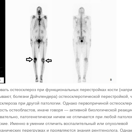
вать остеосклероз при функциональных перестройках кости (напр
зывают, болезни Дойчлендера) остеосклеротической перестройкой, 
осклероза при другой патологии. Однако первопричиной остеосклер
ость остеобластов, иначе говоря — активной биологической реакци
овательно, патогенетически ничем не отличается при любой патоло
ские. Именно в умении отличить воспалительный или опухолевой
еханических перегрузках и проявляются знания рентгенолога. Одна