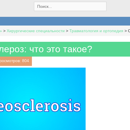
S
e
a
r
c
»
>
Хирургические специальности
>
Травматология и ортопедия
>
О
h
f
o
ероз: что это такое?
r
:
росмотров: 804