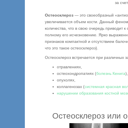
за сче
Остеосклероз
— это своеобразный «антиос
увеличивается объем кости. Данный феноме
количества, что в свою очередь приводит к
полному его исчезновению. Ярко выраженн
признаков компактной и отсутствием балочн
что это такое остеосклероз).
Остеосклероз встречается при различных з
отравлениях,
остеохондропатиях (
болезнь Кенига
),
опухолях,
коллагенозах (
системная красная во
нарушении образования костной моз
Остеосклероз или о