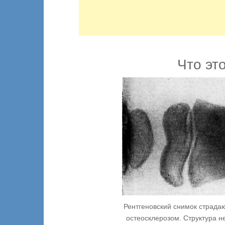
Что эт
Рентгеновский снимок страд
остеосклерозом. Структура 