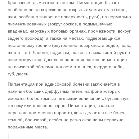
бронзовым, дымчатым оттенком. Пигментация бывает
особенно резко выражена на открытых частях тела (лицо,
шея, особенно задняя ее поверхность, руки), на нормально
пигментированных (вокруг сосков, в подмышечных
впадинах, наружных половых органах, промежности, вокруг
заднего прохода), а также на местах, подвергающихся
постоянному трению (внутренние поверхности бедер, пояс,
шея и т. д.). Ладони, подошвы, ногтевые ложа кистей рук не
пигментируются. Довольно рано появляется пигментация
на слизистой оболочке полости рта, щек, твердого неба,
губ, десен.
Пигментация при аддисоновой болезни заключается в
наличии больших диффузных пятен, на фоне которых
имеются более темные пятнышки величиной с булавочную
головку или просяное зерно. Пигментация, вначале
нерезкая, постепенно нарастет, кожа делается все более
темной, бронзовой; особенно резко окрашены первично
пораженные места.