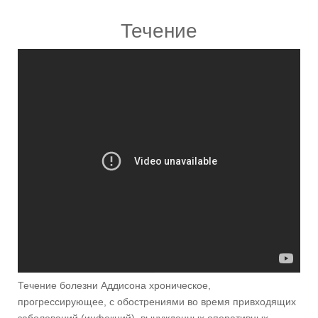
Течение
Течение болезни Аддисона хроническое,
прогрессирующее, с обострениями во время привходящих
заболеваний (инфекций), вынужденных оперативных