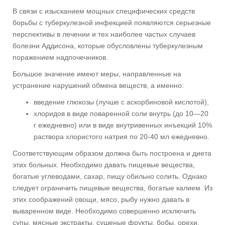
В связи с изысканием мощных специфических средств
борьбы с туберкулезной инфекцией появляются серьезные
перспективы в лечении и тех наиболее частых случаев
болезни Аддисона, которые обусловлены туберкулезным
поражением надпочечников.
Большое значение имеют меры, направленные на
устранение нарушений обмена веществ, а именно:
введение глюкозы (лучше с аскорбиновой кислотой),
хлоридов в виде поваренной соли внутрь (до 10—20
г ежедневно) или в виде внутривенных инъекций 10%
раствора хлористого натрия по 20-40 мл ежедневно.
Соответствующим образом должна быть построена и диета
этих больных. Необходимо давать пищевые вещества,
богатые углеводами, сахар, пищу обильно солить. Однако
следует ограничить пищевые вещества, богатые калием. Из
этих соображений овощи, мясо, рыбу нужно давать в
вываренном виде. Необходимо совершенно исключить
супы, мясные экстракты, сушеные фрукты, бобы, орехи,