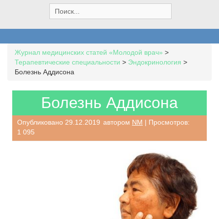
S
e
a
r
c
Журнал медицинских статей «Молодой врач»
>
h
Терапевтические специальности
>
Эндокринология
>
f
Болезнь Аддисона
o
r
:
Болезнь Аддисона
Опубликовано
29.12.2019
автором
NM
| Просмотров:
1 095