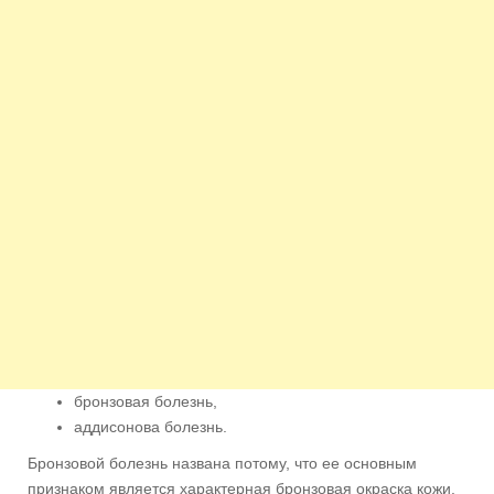
бронзовая болезнь,
аддисонова болезнь.
Бронзовой болезнь названа потому, что ее основным
признаком является характерная бронзовая окраска кожи.