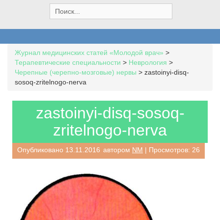
S
e
a
r
c
Журнал медицинских статей «Молодой врач»
>
h
Терапевтические специальности
>
Неврология
>
f
Черепные (черепно-мозговые) нервы
>
zastoinyi-disq-
o
sosoq-zritelnogo-nerva
r
:
zastoinyi-disq-sosoq-
zritelnogo-nerva
Опубликовано
13.11.2016
автором
NM
| Просмотров: 26