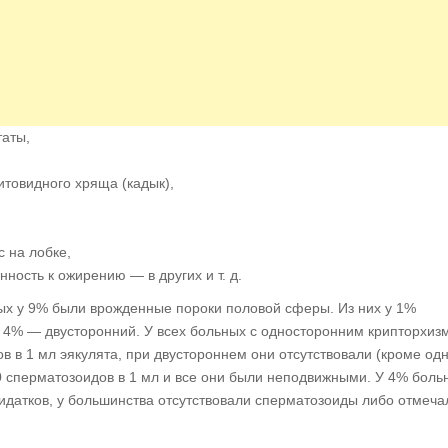
таты,
товидного хряща (кадык),
с на лобке,
ность к ожирению — в других и т. д.
ых у 9% были врожденные пороки половой сферы. Из них у 1%
 4% — двусторонний. У всех больных с односторонним крипторхиз
 в 1 мл эякулята, при двустороннем они отсутствовали (кроме од
00 сперматозоидов в 1 мл и все они были неподвижными. У 4% боль
идатков, у большинства отсутствовали сперматозоиды либо отмеча