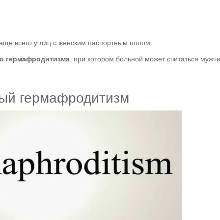
аще всего у лиц с женским паспортным полом.
о гермафродитизма
, при котором больной может считаться мужч
ый гермафродитизм