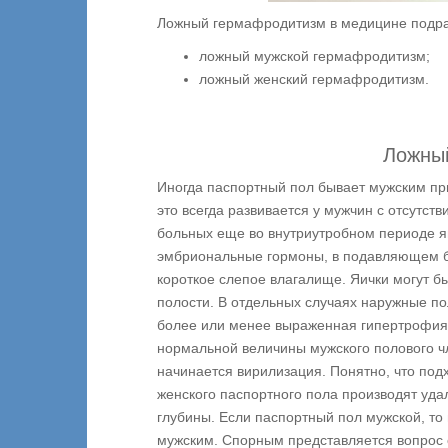
Ложный гермафродитизм в медицине подра
ложный мужской гермафродитизм;
ложный женский гермафродитизм.
Ложны
Иногда паспортный пол бывает мужским пр
это всегда развивается у мужчин с отсутст
больных еще во внутриутробном периоде 
эмбриональные гормоны, в подавляющем бо
короткое слепое влагалище. Яички могут б
полости. В отдельных случаях наружные п
более или менее выраженная гипертрофия к
нормальной величины мужского полового ч
начинается вирилизация. Понятно, что по
женского паспортного пола производят уда
глубины. Если паспортный пол мужской, то
мужским. Спорным представляется вопрос о 