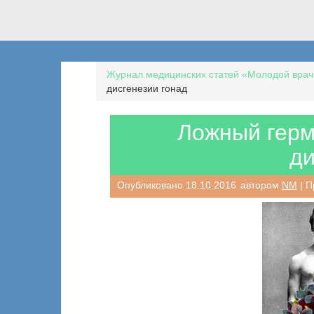
Журнал медицинских статей «Молодой врач
дисгенезии гонад
Ложный гер
ди
Опубликовано
18.10.2016
автором
NM
| П