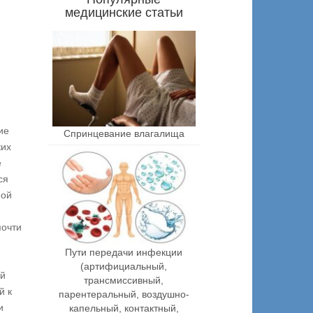
медицинские статьи
ие
Спринцевание влагалища
ких
е
ся
ной
почти
Пути передачи инфекции
(артифициальный,
ой
трансмиссивный,
й к
парентеральный, воздушно-
и
капельный, контактный,