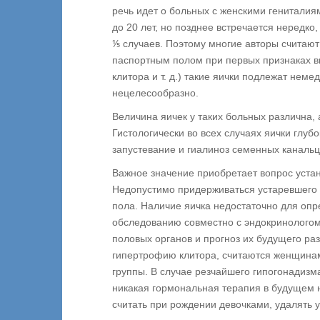
речь идет о больных с женскими гениталиям
до 20 лет, но позднее встречается нередко
⅕ случаев. Поэтому многие авторы считают
паспортным полом при первых признаках в
клитора и т. д.) такие яички подлежат не
нецелесообразно.
Величина яичек у таких больных различна,
Гистологически во всех случаях яички глуб
запустевание и гиалиноз семенных канальц
Важное значение приобретает вопрос уста
Недопустимо придерживаться устаревшего и
пола. Наличие яичка недостаточно для опр
обследованию совместно с эндокринолого
половых органов и прогноз их будущего ра
гипертрофию клитора, считаются женщина
группы. В случае резчайшего гипогонадизм
никакая гормональная терапия в будущем н
считать при рождении девочками, удалять 