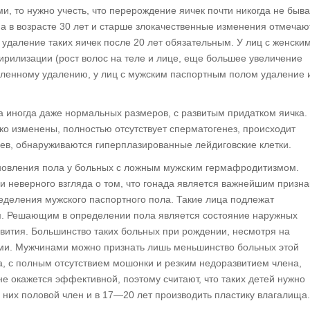
и, то нужно учесть, что перерождение яичек почти никогда не быва
, а в возрасте 30 лет и старше злокачественные изменения отмечаю
 удаление таких яичек после 20 лет обязательным. У лиц с женски
ирилизации (рост волос на теле и лице, еще большее увеличение
медленному удалению, у лиц с мужским паспортным полом удаление 
 а иногда даже нормальных размеров, с развитым придатком яичка.
око изменены, полностью отсутствует сперматогенез, происходит
ев, обнаруживаются гиперплазированные лейдиговские клетки.
новления пола у больных с ложным мужским гермафродитизмом.
 неверного взгляда о том, что гонада является важнейшим призн
еделения мужского паспортного пола. Такие лица подлежат
м. Решающим в определении пола является состояние наружных
звития. Большинство таких больных при рождении, несмотря на
ми. Мужчинами можно признать лишь меньшинство больных этой
а, с полным отсутствием мошонки и резким недоразвитием члена,
е окажется эффективной, поэтому считают, что таких детей нужно
у них половой член и в 17—20 лет производить пластику влагалища.