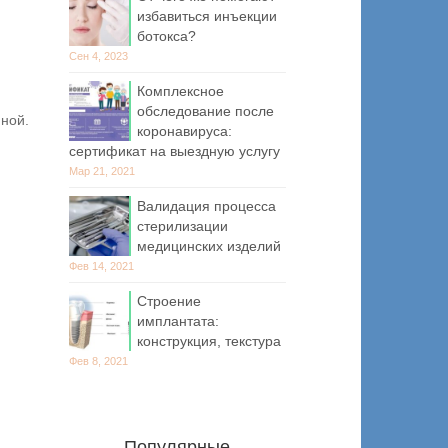
избавиться инъекции
ботокса?
Сен 4, 2023
Комплексное
обследование после
иной.
коронавируса:
сертификат на выездную услугу
Мар 21, 2021
Валидация процесса
стерилизации
медицинских изделий
Фев 14, 2021
Строение
имплантата:
конструкция, текстура
Фев 8, 2021
Популярные