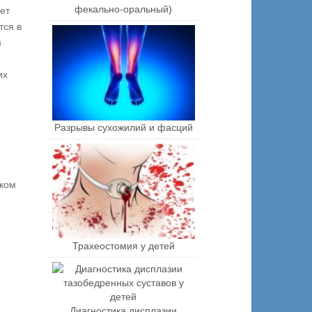
фекально-оральный)
ет
тся в
м
их
Разрывы сухожилий и фасций
аком
Трахеостомия у детей
Диагностика дисплазии