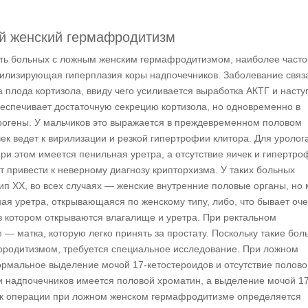
й женский гермафродитизм
ать больных с ложным женским гермафродитизмом, наиболее часто
илизирующая гиперплазия коры надпочечников. Заболевание связ
плода кортизола, ввиду чего усиливается выработка АКТГ и насту
беспечивает достаточную секрецию кортизола, но одновременно в
огены. У мальчиков это выражается в преждевременном половом
чек ведет к вирилизации и резкой гипертрофии клитора. Для уролог
при этом имеется пенильная уретра, а отсутствие яичек и гипертро
 привести к неверному диагнозу крипторхизма. У таких больных
ип XX, во всех случаях — женские внутренние половые органы, но 
ная уретра, открывающаяся по женскому типу, либо, что бывает оч
 в котором открываются влагалище и уретра. При ректальном
— матка, которую легко принять за простату. Поскольку такие бол
родитизмом, требуется специальное исследование. При ложном
мальное выделение мочой 17-кетостероидов и отсутствие полово
и надпочечников имеется половой хроматин, а выделение мочой 17
 к операции при ложном женском гермафродитизме определяется