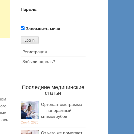
Пароль
Запомнить меня
Регистрация
Забыли пароль?
Последние медицинские
статьи
мом
Ортопантомограмма
ного
— панорамный
ных
снимок зубов
лась
Сен 4, 2023
От чего же помогают