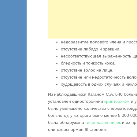
недоразвитие полового члена и прос
отсутствие либидо и эрекции,
несоответствующая выраженность щи
бледность и тонкость кожи,
отсутствие волос на лице,
отсутствие или недостаточность воло
худощавость в одних случаях и наклон
Из наблюдавшихся Каганом С.А. 640 больн
установлен односторонний
крипторхизм
и у
было уменьшено количество сперматозоидов
больного), у которого было менее 5 000 0
была обнаружена
гипоплазия яичек
и их пр
олигозооспермия III степени.