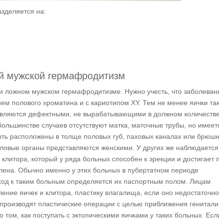
зделяется на:
й мужской гермафродитизм
и ложном мужском гермафродитизме. Нужно учесть, что заболеван
вием полового хроматина и с кариотипом XY. Тем не менее яички та
являются дефектными, не вырабатывающими в должном количеств
льшинстве случаев отсутствуют матка, маточные трубы, но имеет
ыть расположены в толще половых губ, паховых каналах или брюш
оловые органы представляются женскими. У других же наблюдается
литора, который у ряда больных способен к эрекции и достигает 
лена. Обычно именно у этих больных в пубертатном периоде
дход к таким больным определяется их паспортным полом. Лицам
ление яичек и клитора, пластику влагалища, если оно недостаточн
 производят пластические операции с целью приближения генитали
том, как поступать с эктопическими яичками у таких больных. Есл