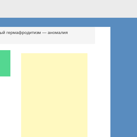
ый гермафродитизм — аномалия