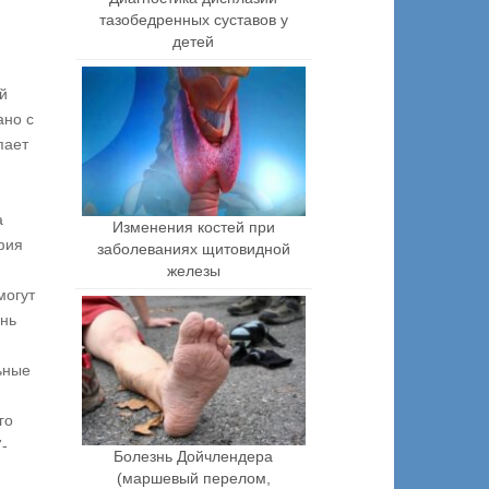
тазобедренных суставов у
детей
й
ано с
пает
а
Изменения костей при
фия
заболеваниях щитовидной
железы
могут
ень
ьные
го
-
Болезнь Дойчлендера
(маршевый перелом,