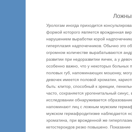
Ложны
Урологам иногда приходится консультиров
формой которого является врожденная вир
нарушением выработки корой надпочечника 
гиперплазия надпочечников. Обычно это о
огромном количестве вырабатываются андр
развитии при недоразвитии яичек, а у дево
особенно важно, что у некоторых больных 
половых губ, напоминающих мошонку, могут
девочек имеется половой хроматин, кариот
быть: клитор, способный к эрекции, пениль
часто, сохраняется урогенитальный синус,
исследовании обнаруживается образование 
напоминают лиц с ложным мужским гермаф
мужском гермафродитизме наблюдается нор
хроматина, при врожденной же гиперплази
кетостероидов резко повышено. Показание