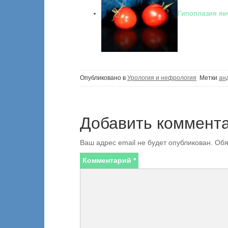
Гипоплазия яи
Опубликовано в
Урология и нефрология
Метки
ан
Добавить коммент
Ваш адрес email не будет опубликован.
Обя
Комментарий
*