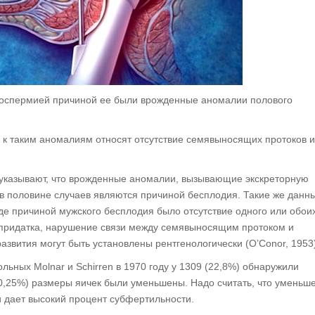
азооспермией причиной ее были врожденные аномалии полового
2) к таким аномалиям относят отсутствие семявыносящих протоков 
ие указывают, что врожденные аномалии, вызывающие экскреторную
в половине случаев являются причиной бесплодия. Такие же данн
где причиной мужского бесплодия было отсутствие одного или обои
 придатка, нарушение связи между семявыносящим протоком и
развития могут быть установлены рентгенологически (O’Conor, 1953
ьных Molnar и Schirren в 1970 году у 1309 (22,8%) обнаружили
10,25%) размеры яичек были уменьшены. Надо считать, что уменьш
и дает высокий процент субфертильности.