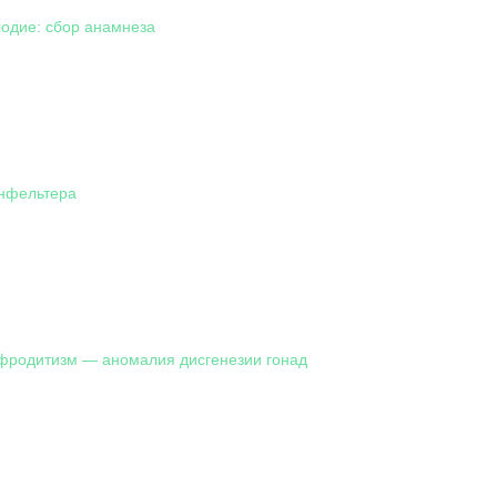
одие: сбор анамнеза
нфельтера
фродитизм — аномалия дисгенезии гонад