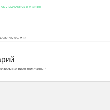
чек у мальчиков и мужчин
дрология
,
урология
арий
зательные поля помечены
*