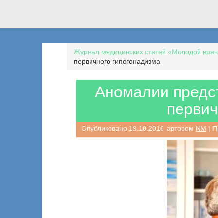
Журнал медицинских статей «Молодой врач
первичного гипогонадизма
Аномалии предс
первич
Опубликовано
19.10.2016
автором
NM
| П