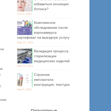
избавиться инъекции
ботокса?
Сен 4, 2023
Комплексное
обследование после
коронавируса:
сертификат на выездную услугу
Мар 21, 2021
или
Валидация процесса
стерилизации
медицинских изделий
Фев 14, 2021
ые
х
Строение
имплантата:
конструкция, текстура
).
Фев 8, 2021
ение
Популярные