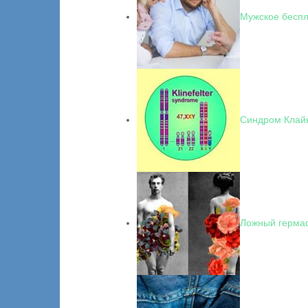
Мужское беспл
Синдром Клай
Ложный герма