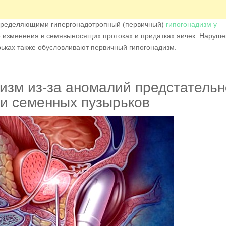
определяющими гипергонадотропный (первичный)
гипогонадизм у
е изменения в семявыносящих протоках и придатках яичек. Наруш
рьках также обусловливают первичный гипогонадизм.
изм из-за аномалий предстатель
и семенных пузырьков