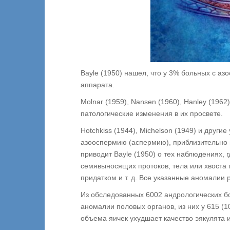
Bayle (1950) нашел, что у 3% больных с 
аппарата.
Molnar (1959), Nansen (1960), Hanley (196
патологические изменения в их просвете.
Hotchkiss (1944), Michelson (1949) и друг
азооспермию (аспермию), приблизительно 
приводит Bayle (1950) о тех наблюдениях, 
семявыносящих протоков, тела или хвоста
придатком и т. д. Все указанные аномалии 
Из обследованных 6002 андрологических бол
аномалии половых органов, из них у 615 (
объема яичек ухудшает качество эякулята 