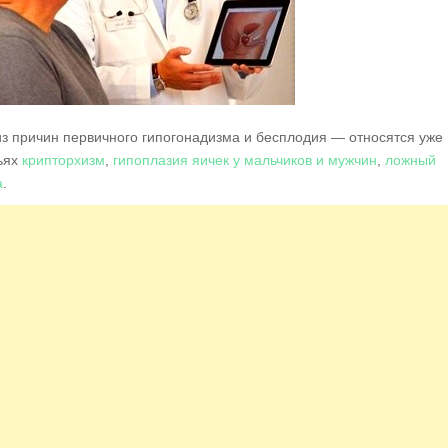
из причин первичного гипогонадизма и бесплодия — относятся уже
ьях
крипторхизм
,
гипоплазия яичек у мальчиков и мужчин
,
ложный
а
.