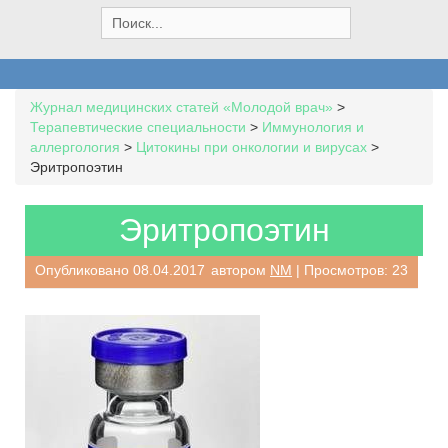
S
e
a
r
c
Журнал медицинских статей «Молодой врач»
>
h
Терапевтические специальности
>
Иммунология и
f
аллергология
>
Цитокины при онкологии и вирусах
>
o
Эритропоэтин
r
:
Эритропоэтин
Опубликовано
08.04.2017
автором
NM
| Просмотров: 23