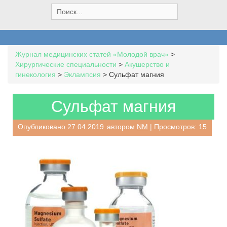
S
e
a
r
c
Журнал медицинских статей «Молодой врач»
>
h
Хирургические специальности
>
Акушерство и
f
гинекология
>
Эклампсия
>
Сульфат магния
o
r
:
Сульфат магния
Опубликовано
27.04.2019
автором
NM
| Просмотров: 15