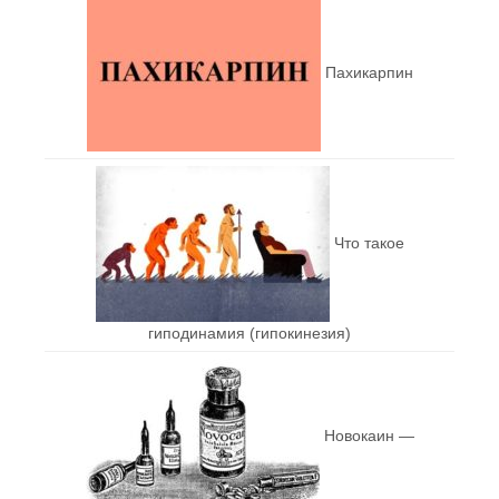
Пахикарпин
Что такое
гиподинамия (гипокинезия)
Новокаин —