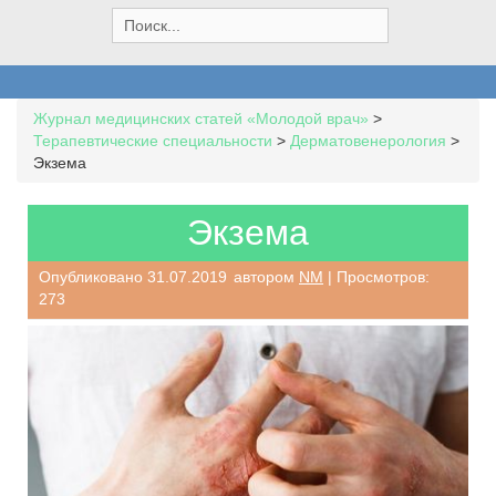
S
e
a
r
c
Журнал медицинских статей «Молодой врач»
>
h
Терапевтические специальности
>
Дерматовенерология
>
f
Экзема
o
r
:
Экзема
Опубликовано
31.07.2019
автором
NM
| Просмотров:
273