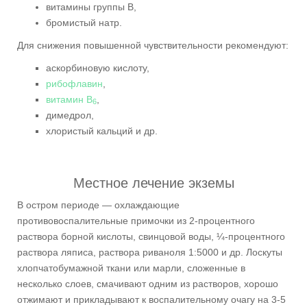
витамины группы В,
бромистый натр.
Для снижения повышенной чувствительности рекомендуют:
аскорбиновую кислоту,
рибофлавин
,
витамин B
,
6
димедрол,
хлористый кальций и др.
Местное лечение экземы
В остром периоде — охлаждающие
противовоспалительные примочки из 2-процентного
раствора борной кислоты, свинцовой воды, ¼-процентного
раствора ляписа, раствора риваноля 1:5000 и др. Лоскуты
хлопчатобумажной ткани или марли, сложенные в
несколько слоев, смачивают одним из растворов, хорошо
отжимают и прикладывают к воспалительному очагу на 3-5