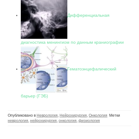
Дифференциальная
диагностика менингиом по данным краниографии
Гематоэнцефалический
барьер (ГЭБ)
Опубликовано в
Неврология
,
Нейрохирургия
,
Онкология
Метки
неврология
,
нейрохирургия
,
онкология
,
физиология