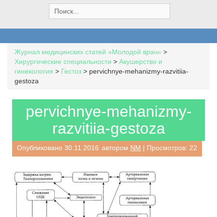
S
e
a
r
c
Журнал медицинских статей «Молодой врач»
>
h
Хирургические специальности
>
Акушерство и
f
гинекология
>
Гестоз
>
pervichnye-mehanizmy-razvitiia-
o
gestoza
r
:
pervichnye-mehanizmy-
razvitiia-gestoza
Опубликовано
30.11.2016
автором
NM
| Просмотров: 22