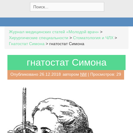
S
e
a
r
c
Журнал медицинских статей «Молодой врач»
>
h
Хирургические специальности
>
Стоматология и ЧЛХ
>
f
Гнатостат Симона
>
гнатостат Симона
o
r
:
гнатостат Симона
Опубликовано
26.12.2018
автором
NM
| Просмотров: 29