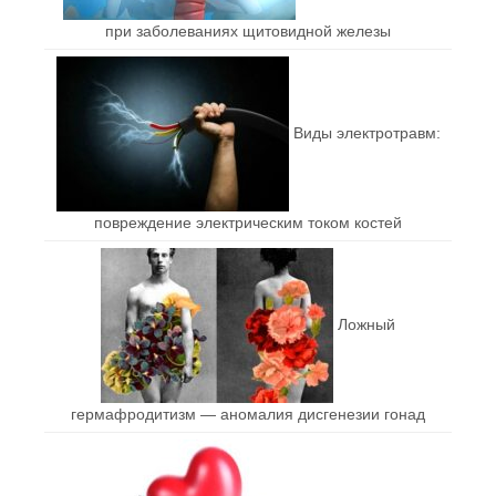
при заболеваниях щитовидной железы
Виды электротравм:
повреждение электрическим током костей
Ложный
гермафродитизм — аномалия дисгенезии гонад