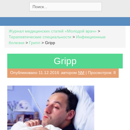
S
e
a
r
c
Журнал медицинских статей «Молодой врач»
>
h
Терапевтические специальности
>
Инфекционные
f
болезни
>
Грипп
>
Gripp
o
r
:
Gripp
Опубликовано
11.12.2016
автором
NM
| Просмотров: 8