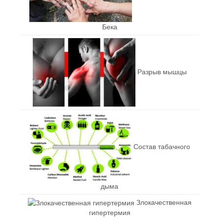
Бека
Разрыв мышцы
Состав табачного
дыма
Злокачественная
гипертермия