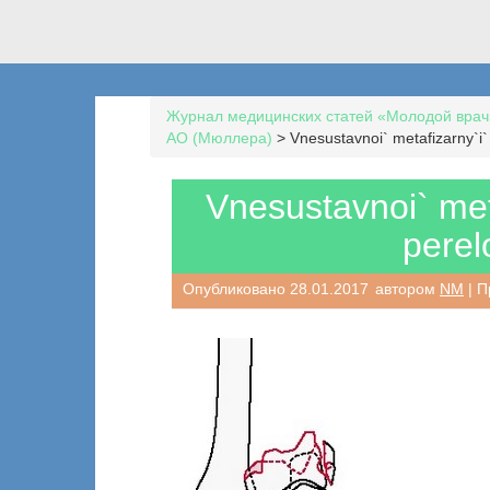
Журнал медицинских статей «Молодой врач
AO (Мюллера)
>
Vnesustavnoi` metafizarny`i`
Vnesustavnoi` met
perel
Опубликовано
28.01.2017
автором
NM
| П