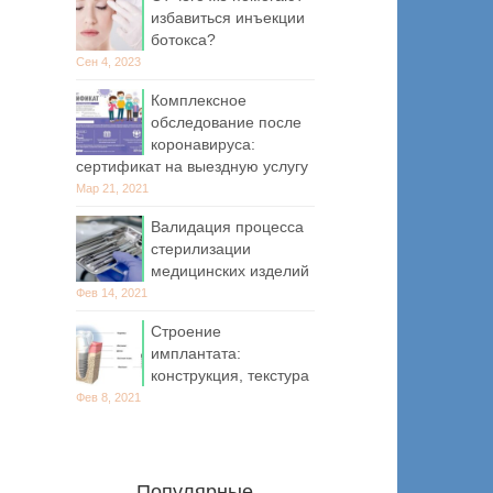
избавиться инъекции
ботокса?
Сен 4, 2023
Комплексное
обследование после
коронавируса:
сертификат на выездную услугу
Мар 21, 2021
Валидация процесса
стерилизации
медицинских изделий
Фев 14, 2021
Строение
имплантата:
конструкция, текстура
Фев 8, 2021
Популярные