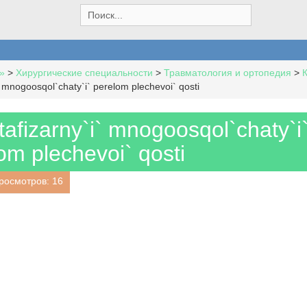
S
e
a
r
c
»
>
Хирургические специальности
>
Травматология и ортопедия
>
h
 mnogoosqol`chaty`i` perelom plechevoi` qosti
f
o
r
afizarny`i` mnogoosqol`chaty`i
:
om plechevoi` qosti
росмотров: 16