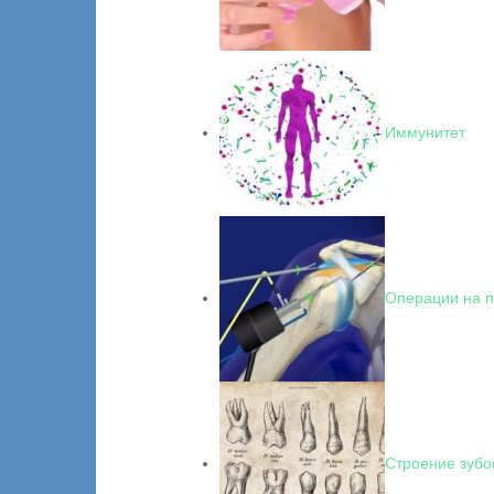
Иммунитет
Операции на п
Строение зубо