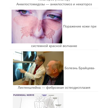
Анкилостомидозы — анкилостомоз и некатороз
Поражение кожи при
системной красной волчанке
Болезнь Брайцева-
Лихтенштейна — фиброзная остеодисплазия