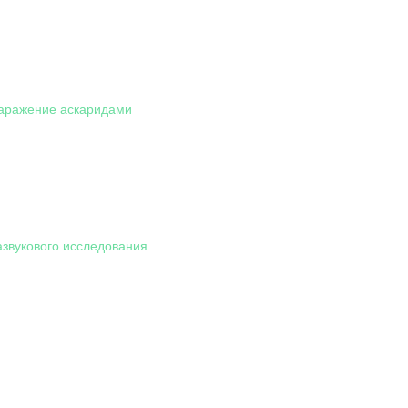
заражение аскаридами
азвукового исследования