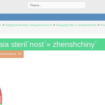
S
e
a
r
c
»
>
Хирургические специальности
>
Акушерство и гинекология
>
Ко
h
f
o
r
aia steril`nost`» zhenshchiny`
:
росмотров: 14