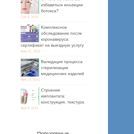
избавиться инъекции
ботокса?
Сен 4, 2023
Комплексное
обследование после
коронавируса:
сертификат на выездную услугу
Мар 21, 2021
Валидация процесса
стерилизации
медицинских изделий
Фев 14, 2021
Строение
имплантата:
конструкция, текстура
Фев 8, 2021
Популярные