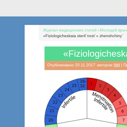
Журнал медицинских статей «Молодой врач
«Fiziologicheskaia steril`nost`» zhenshchiny`
«Fiziologichesk
Опубликовано
20.11.2017
автором
NM
| П