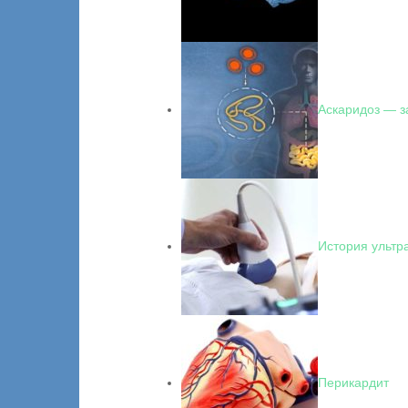
Аскаридоз — 
История ультр
Перикардит