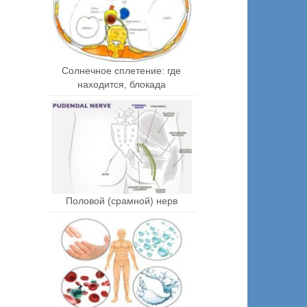
Солнечное сплетение: где
находится, блокада
Половой (срамной) нерв