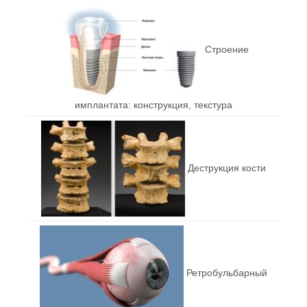
Строение
имплантата: конструкция, текстура
Деструкция кости
Ретробульбарный