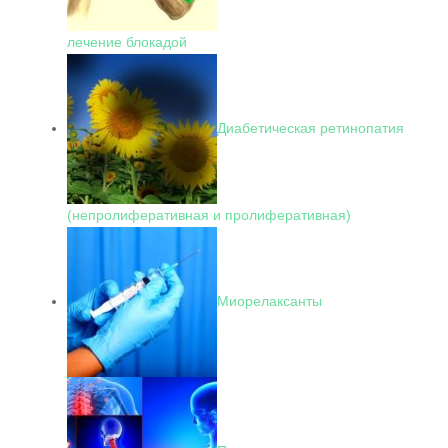
лечение блокадой
Диабетическая ретинопатия
(непролиферативная и пролиферативная)
Миорелаксанты