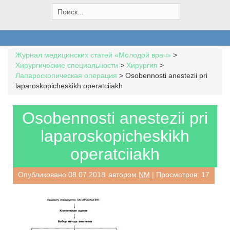
S
e
a
r
c
Журнал медицинских статей «Молодой врач»
>
h
Хирургические специальности
>
Хирургия
>
f
Лапароскопическая операция
>
Osobennosti anestezii pri
o
laparoskopicheskikh operatciiakh
r
:
Osobennosti anestezii pri
laparoskopicheskikh
operatciiakh
Опубликовано
08.07.2018
автором
NM
| Просмотров: 17