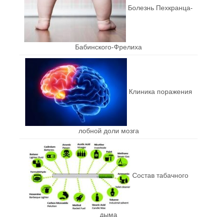
Болезнь Пехкранца-
Бабинского-Фрелиха
Клиника поражения
лобной доли мозга
Состав табачного
дыма