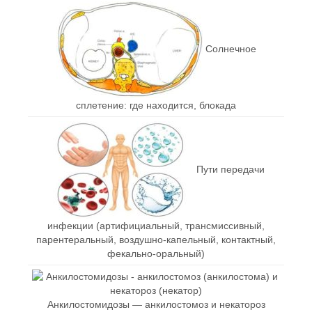
Солнечное
сплетение: где находится, блокада
Пути передачи
инфекции (артифициальный, трансмиссивный,
парентеральный, воздушно-капельный, контактный,
фекально-оральный)
Анкилостомидозы — анкилостомоз и некатороз