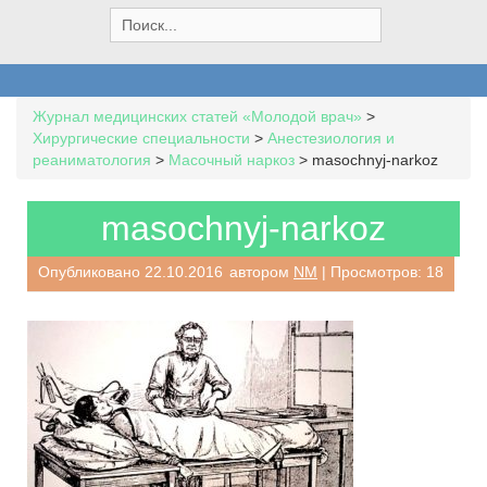
S
e
a
r
c
Журнал медицинских статей «Молодой врач»
>
h
Хирургические специальности
>
Анестезиология и
f
реаниматология
>
Масочный наркоз
>
masochnyj-narkoz
o
r
:
masochnyj-narkoz
Опубликовано
22.10.2016
автором
NM
| Просмотров: 18