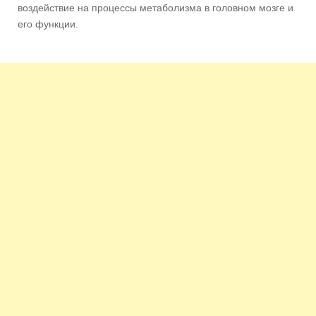
воздействие на процессы метаболизма в головном мозге и
его функции.