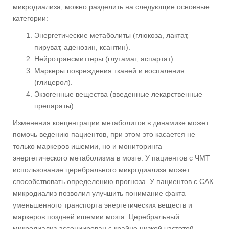
микродиализа, можно разделить на следующие основные
категории:
Энергетические метаболиты (глюкоза, лактат,
пируват, аденозин, ксантин).
Нейротрансмиттеры (глутамат, аспартат).
Маркеры повреждения тканей и воспаления
(глицерол).
Экзогенные вещества (введенные лекарственные
препараты).
Изменения концентрации метаболитов в динамике может
помочь ведению пациентов, при этом это касается не
только маркеров ишемии, но и мониторинга
энергетического метаболизма в мозге. У пациентов с ЧМТ
использование церебрального микродиализа может
способствовать определению прогноза. У пациентов с САК
микродиализ позволил улучшить понимание факта
уменьшенного транспорта энергетических веществ и
маркеров поздней ишемии мозга. Церебральный
микродиализ ассоциирован с крайне низкой частотой