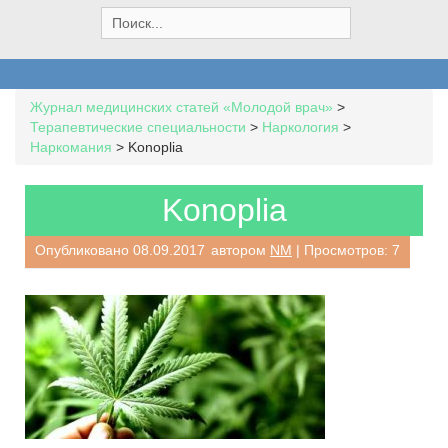
S
e
a
r
c
Журнал медицинских статей «Молодой врач»
>
h
Терапевтические специальности
>
Наркология
>
f
Наркомания
>
Konoplia
o
r
:
Konoplia
Опубликовано
08.09.2017
автором
NM
| Просмотров: 7