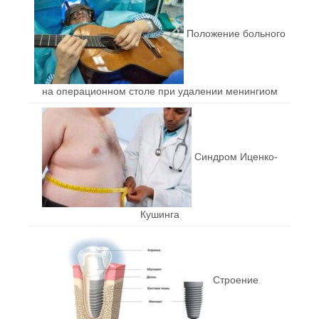
Положение больного
на операционном столе при удалении менингиом
Синдром Иценко-
Кушинга
Строение