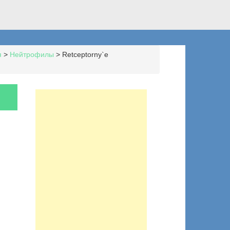
я
>
Нейтрофилы
>
Retceptorny`e