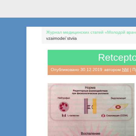
Журнал медицинских статей «Молодой врач
vzaimodei`stviia
Retcepto
Опубликовано
30.12.2019
автором
NM
| П