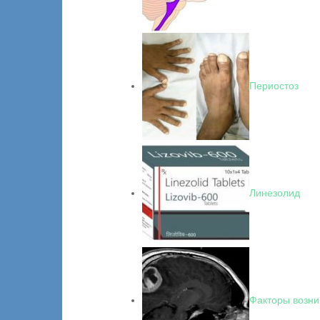
Периостоз
Линезолид
Факторы возни