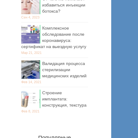
избавиться инъекции
ботокса?
Сен 4, 2023
Комплексное
обследование после
коронавируса:
сертификат на выездную услугу
Мар 21, 2021
Валидация процесса
стерилизации
медицинских изделий
Фев 14, 2021
Строение
имплантата:
конструкция, текстура
Фев 8, 2021
Популярные