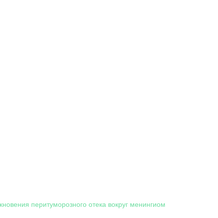
кновения перитуморозного отека вокруг менингиом