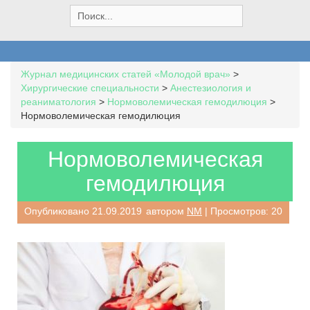
S
e
a
r
c
Журнал медицинских статей «Молодой врач»
>
h
Хирургические специальности
>
Анестезиология и
f
реаниматология
>
Нормоволемическая гемодилюция
>
o
Нормоволемическая гемодилюция
r
:
Нормоволемическая
гемодилюция
Опубликовано
21.09.2019
автором
NM
| Просмотров: 20