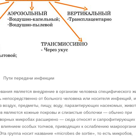
Пути передачи инфекции
ания является внедрение в организм человека специфического ж
 непосредственно от больного человека или носителя инфекций, 
з воздух, предметы, пищу, воду, паразитирующих насекомых, живо
в являются кожные покровы и слизистые оболочки — обычно при
етворных микробах расширено — сюда относят и сапрофитирующих
д влиянием особых толчков, приводящих к ослаблению макрооргани
та группа носит название «microbes de sortie», то есть микробов,