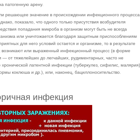
 на патогенную арену.
и решающее значение в происхождении инфекционного процесса
нако, показало, что одного только присутствия возбудителя
едствия попадания микроба в организм могут быть не всегда
рганизма или уничтожается благодаря защитным приспособлениям
риятных для него условий остается и организме, то в результате
а возникают или выраженный инфекционный процесс (в форме
и — от тяжелейших до легчайших, рудиментарных, часто не
 хронической латентной инфекции (туберкулез, сифилис, малярия)
ы коклюша и др.), или, наконец, бациллоносительство.
оричная инфекция