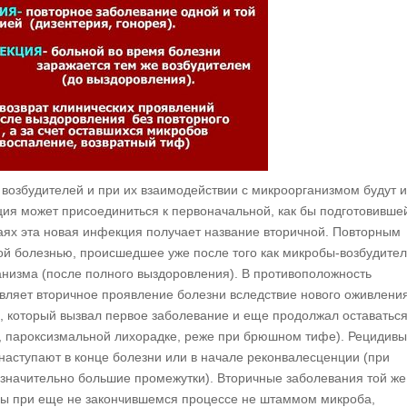
возбудителей и при их взаимодействии с микроорганизмом будут 
я может присоединиться к первоначальной, как бы подготовивше
учаях эта новая инфекция получает название вторичной. Повторным
ой болезнью, происшедшее уже после того как микробы-возбудите
анизма (после полного выздоровления). В противоположность
вляет вторичное проявление болезни вследствие нового оживлени
, который вызвал первое заболевание и еще продолжал оставаться
, пароксизмальной лихорадке, реже при брюшном тифе). Рецидив
наступают в конце болезни или в начале реконвалесценции (при
 значительно большие промежутки). Вторичные заболевания той же
ны при еще не закончившемся процессе не штаммом микроба,