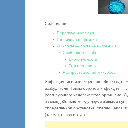
Содержание
Передача инфекции
Вторичная инфекция
Микробы — причина инфекции
Свойства микробов
Вирулентность
Токсигенность
Распространение микробов
Инфекция, или инфекционная болезнь, пре
возбудителя. Таким образом инфекция — э
реагирующего человеческого организма. Су
взаимодействию между двумя живыми суще
определенной обстановке, слагающейся из
(климат, почва и т. д.).