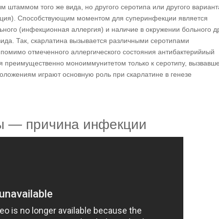
м штаммом того же вида, но другого серотипа или другого вариант
кция). Способствующим моментом для суперинфекции является
ного (инфекционная аллергия) и наличие в окружении больного д
 вида. Так, скарлатина вызывается различными серотипами
о помимо отмеченного аллергического состояния антибактерийиый
ся преимущественно моноиммунитетом только к серотипу, вызвавш
оложениям играют основную роль при скарлатине в генезе
ы — причина инфекции