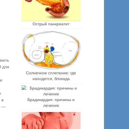
Острый панкреатит
иметь
й для
Солнечное сплетение: где
находится, блокада
ли
я
Брадикардия: причины и
 в
лечение
ы —