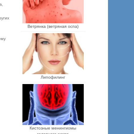
а,
ругих
Ветрянка (ветряная оспа)
ему
Липофилинг
Кистозные менингиомы
головного мозга