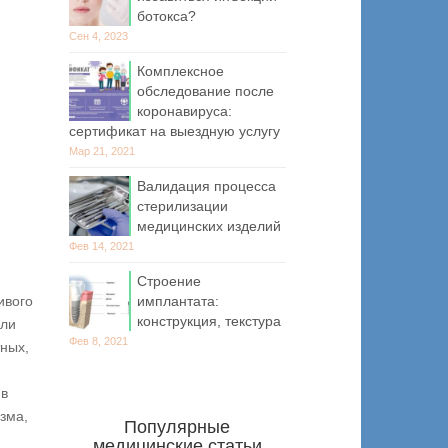
ботокса?
Сен 4, 2023
Комплексное
обследование после
коронавируса:
сертификат на выездную услугу
Мар 21, 2021
Валидация процесса
стерилизации
медицинских изделий
Фев 14, 2021
Строение
имплантата:
ивого
конструкция, текстура
или
Фев 8, 2021
тных,
 в
зма,
Популярные
медицинские статьи