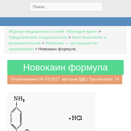
S
e
a
r
c
Журнал медицинских статей «Молодой врач»
>
h
Хирургические специальности
>
Анестезиология и
f
реаниматология
>
Новокаин — инструкция по
o
применению
>
Новокаин формула
r
:
Новокаин формула
Опубликовано
04.03.2017
автором
NM
| Просмотров: 14