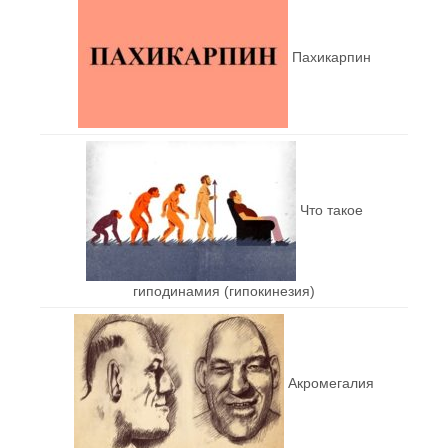
Пахикарпин
Что такое
гиподинамия (гипокинезия)
Акромегалия