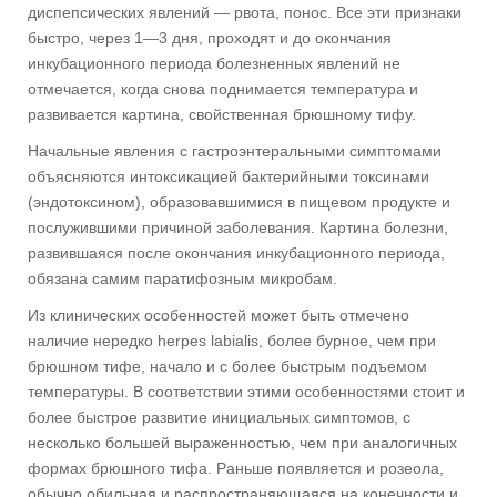
диспепсических явлений — рвота, понос. Все эти признаки
быстро, через 1—3 дня, проходят и до окончания
инкубационного периода болезненных явлений не
отмечается, когда снова поднимается температура и
развивается картина, свойственная брюшному тифу.
Начальные явления с гастроэнтеральными симптомами
объясняются интоксикацией бактерийными токсинами
(эндотоксином), образовавшимися в пищевом продукте и
послужившими причиной заболевания. Картина болезни,
развившаяся после окончания инкубационного периода,
обязана самим паратифозным микробам.
Из клинических особенностей может быть отмечено
наличие нередко herpes labialis, более бурное, чем при
брюшном тифе, начало и с более быстрым подъемом
температуры. В соответствии этими особенностями стоит и
более быстрое развитие инициальных симптомов, с
несколько большей выраженностью, чем при аналогичных
формах брюшного тифа. Раньше появляется и розеола,
обычно обильная и распространяющаяся на конечности и