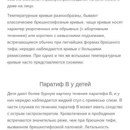
даже на лицо.
Температурные кривые разнообразны, бывают
классические брюшнотифозные кривые, чаще кривые носят
характер укороченных или обрывных (с абортивным
течением) или коротких с невысокими подъемами,
встречающиеся обычно при легчайших формах брюшного
тифа; нередко наблюдаются кривые с большими
ремиссиями. При одних и тех же вспышках температурные
кривые часто представляются схожими.
Паратиф В у детей
Дети дают более бурную картину течения паратифа В, и у
них нередко наблюдается жидкий стул с примесью слизи. В
части случаев по течению паратиф В может иметь сходство
с острым гастроэнтеритом. Кровотечения и прободения
встречаются значительно реже, чем при брюшном тифе,
вызванном брюшнотифозной палочкой. Летальность