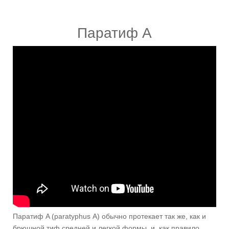
Паратиф A
Паратиф A (paratyphus А) обычно протекает так же, как и
брюшной тиф средней и легкой формы, и, как правило,