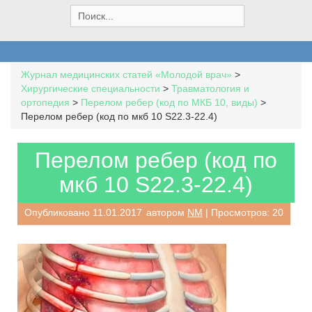
S
e
a
r
c
Журнал медицинских статей «Молодой врач»
>
h
Хирургические специальности
>
Травматология и
f
ортопедия
>
Перелом ребер (код по МКБ 10, виды)
>
o
Перелом ребер (код по мкб 10 S22.3-22.4)
r
:
Перелом ребер (код по
мкб 10 S22.3-22.4)
Опубликовано
11.01.2017
автором
NM
| Просмотров: 20