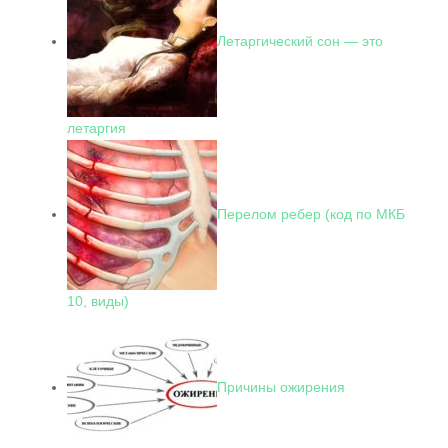
Летаргический сон — это
летаргия
Перелом ребер (код по МКБ
10, виды)
Причины ожирения