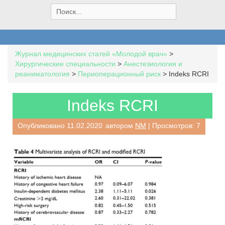
S
e
a
r
c
Журнал медицинских статей «Молодой врач»
>
h
Хирургические специальности
>
Анестезиология и
f
реаниматология
>
Периоперационный риск
>
Indeks RCRI
o
r
:
Indeks RCRI
Опубликовано
11.02.2020
автором
NM
| Просмотров: 7