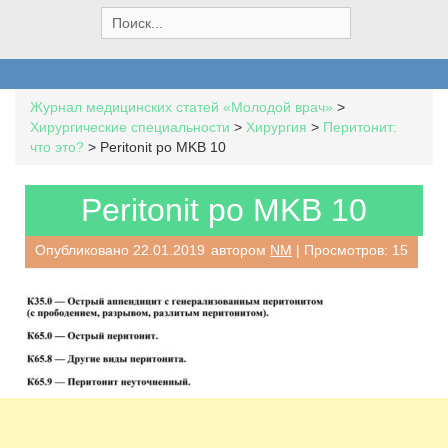
S
e
a
r
c
Журнал медицинских статей «Молодой врач»
>
h
Хирургические специальности
>
Хирургия
>
Перитонит:
f
что это?
>
Peritonit po MKB 10
o
r
:
Peritonit po MKB 10
Опубликовано
22.01.2019
автором
NM
| Просмотров: 15