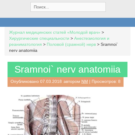
S
e
a
r
c
Журнал медицинских статей «Молодой врач»
>
h
Хирургические специальности
>
Анестезиология и
f
реаниматология
>
Половой (срамной) нерв
>
Sramnoi`
o
nerv anatomiia
r
:
Sramnoi` nerv anatomiia
Опубликовано
07.03.2018
автором
NM
| Просмотров: 8