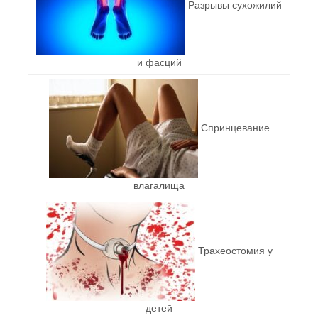
Разрывы сухожилий
и фасций
Спринцевание
влагалища
Трахеостомия у
детей