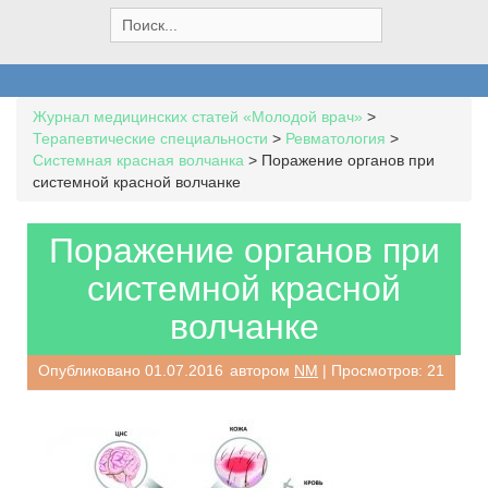
S
e
a
r
c
Журнал медицинских статей «Молодой врач»
>
h
Терапевтические специальности
>
Ревматология
>
f
Системная красная волчанка
>
Поражение органов при
o
системной красной волчанке
r
:
Поражение органов при
системной красной
волчанке
Опубликовано
01.07.2016
автором
NM
| Просмотров: 21