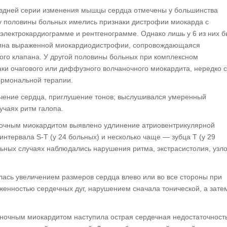
поздней серии изменения мышцы сердца отмечены у большинства
 у половины больных имелись признаки дистрофии миокарда с
электрокардиограмме и рентгенограмме. Однако лишь у 6 из них 
ртина выраженной миокардиодистрофии, сопровождающаяся
ого клапана. У другой половины больных при комплексном
ки очагового или диффузного волчаночного миокардита, нередко с
ормональной терапии.
ичение сердца, приглушение тонов; выслушивался умеренный
учаях ритм галопа.
ночным миокардитом выявлено удлинение атриовентрикулярной
нтервала S-Т (у 24 больных) и несколько чаще — зубца Т (у 29
льных случаях наблюдались нарушения ритма, экстрасистолия, узл
лась увеличением размеров сердца влево или во все стороны при
енностью сердечных дуг, нарушением сначала тонической, а зате
аночным миокардитом наступила острая сердечная недостаточность