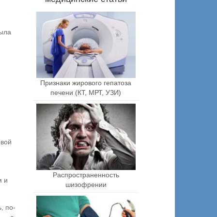
была
Признаки жирового гепатоза
печени (КТ, МРТ, УЗИ)
овой
Распространенность
м и
шизофрении
, по-