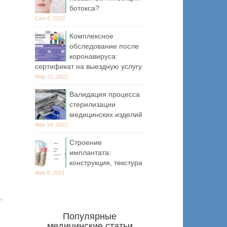
ботокса?
Сен 4, 2023
Комплексное
обследование после
коронавируса:
сертификат на выездную услугу
Мар 21, 2021
Валидация процесса
стерилизации
медицинских изделий
Фев 14, 2021
Строение
имплантата:
конструкция, текстура
Фев 8, 2021
В
,
Популярные
медицинские статьи