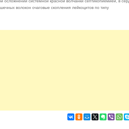
ри осложнении системной красной волчанки септикопиемией, в сер
ечных волокон очаговые скопления лейкоцитов по типу