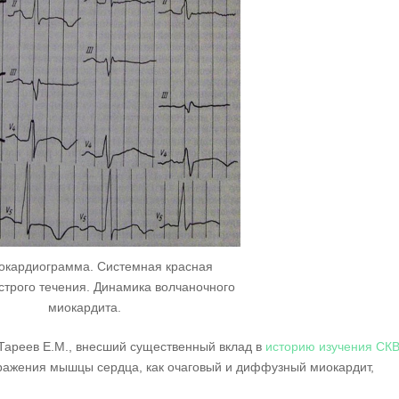
окардиограмма. Системная красная
строго течения. Динамика волчаночного
миокардита.
Тареев Е.М., внесший существенный вклад в
историю изучения СК
ражения мышцы сердца, как очаговый и диффузный миокардит,