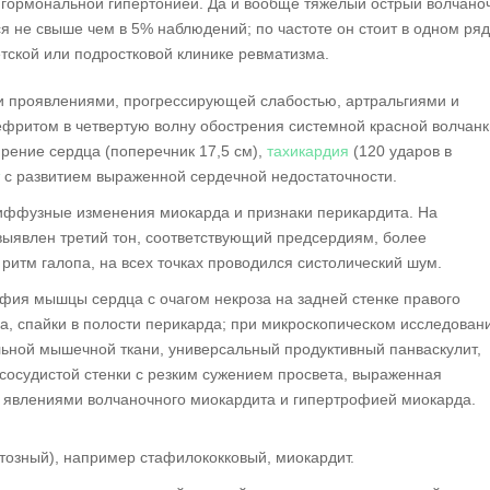
гормональной гипертонией. Да и вообще тяжелый острый волчано
 не свыше чем в 5% наблюдений; по частоте он стоит в одном ряд
тской или подростковой клинике ревматизма.
и проявлениями, прогрессирующей слабостью, артральгиями и
ефритом в четвертую волну обострения системной красной волчанк
рение сердца (поперечник 17,5 см),
тахикардия
(120 ударов в
с развитием выраженной сердечной недостаточности.
иффузные изменения миокарда и признаки перикардита. На
ыявлен третий тон, соответствующий предсердиям, более
ритм галопа, на всех точках проводился систолический шум.
фия мышцы сердца с очагом некроза на задней стенке правого
а, спайки в полости перикарда; при микроскопическом исследован
ьной мышечной ткани, универсальный продуктивный панваскулит,
 сосудистой стенки с резким сужением просвета, выраженная
 явлениями волчаночного миокардита и гипертрофией миокарда.
тозный), например стафилококковый, миокардит.