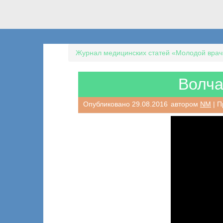
Журнал медицинских статей «Молодой врач
Волча
Опубликовано
29.08.2016
автором
NM
| П