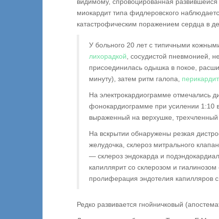
видимому, спровоцированная развившейся 
миокардит типа фидлеровского наблюдается
катастрофическим поражением сердца в де
У больного 20 лет с типичными кожным
лихорадкой
, сосудистой пневмонией, н
присоединилась одышка в покое, расши
минуту), затем ритм галопа,
перикардит
На электрокардиограмме отмечались д
фонокардиограмме при усилении 1:10 в
выраженный на верхушке, трехчленный 
На вскрытии обнаружены резкая дистро
желудочка, склероз митрального клапан
— склероз эндокарда и подэндокардиал
капиллярит со склерозом и гиалинозом
пролиферация эндотелия капилляров с
Редко развивается гнойничковый (апостема