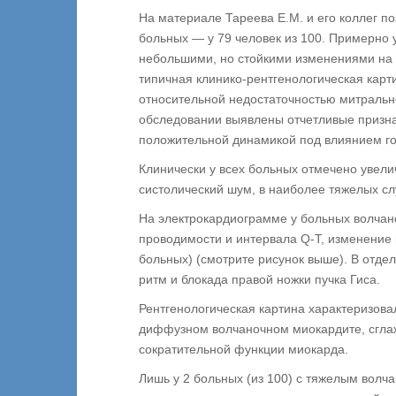
На материале Тареева Е.М. и его коллег 
больных — у 79 человек из 100. Примерно
небольшими, но стойкими изменениями на 
типичная клинико-рентгенологическая ка
относительной недостаточностью митральн
обследовании выявлены отчетливые призна
положительной динамикой под влиянием г
Клинически у всех больных отмечено увел
систолический шум, в наиболее тяжелых сл
На электрокардиограмме у больных волча
проводимости и интервала Q-T, изменение и
больных) (смотрите рисунок выше). В отде
ритм и блокада правой ножки пучка Гиса.
Рентгенологическая картина характеризова
диффузном волчаночном миокардите, сглаж
сократительной функции миокарда.
Лишь у 2 больных (из 100) с тяжелым волч