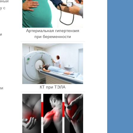
чный
у с
Артериальная гипертензия
и
при беременности
КТ при ТЭЛА
ии