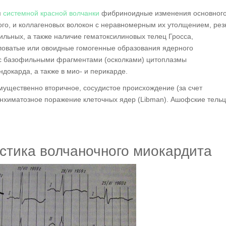
я
системной красной волчанки
фибриноидные изменения основног
ого, и коллагеновых волокон с неравномерным их утолщением, рез
льных, а также наличие гематоксилиновых телец Гросса,
гловатые или овоидные гомогенные образования ядерного
с базофильными фрагментами (осколками) цитоплазмы
докарда, а также в мио- и перикарде.
щественно вторичное, сосудистое происхождение (за счет
енхиматозное поражение клеточных ядер (Libman). Ашофские тель
остика волчаночного миокардита