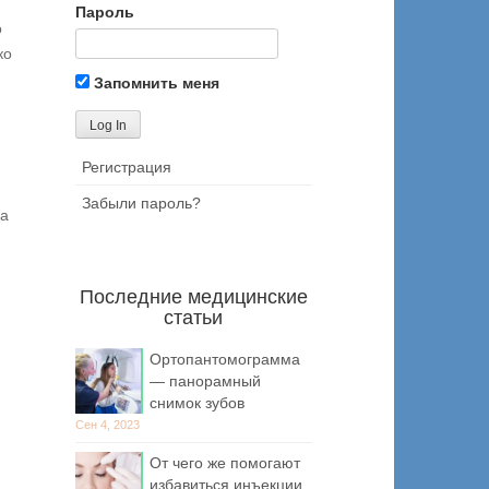
Пароль
о
ко
Запомнить меня
Регистрация
Забыли пароль?
ца
Последние медицинские
статьи
Ортопантомограмма
— панорамный
снимок зубов
Сен 4, 2023
От чего же помогают
избавиться инъекции