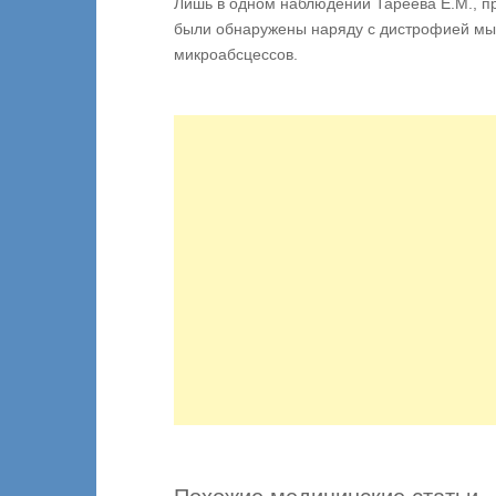
Лишь в одном наблюдении Тареева Е.М., п
были обнаружены наряду с дистрофией мыш
микроабсцессов.