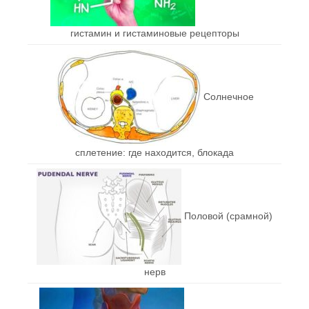
гистамин и гистаминовые рецепторы
Солнечное
сплетение: где находится, блокада
Половой (срамной)
нерв