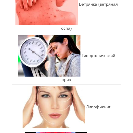
Ветрянка (ветряная
оспа)
Гипертонический
криз
Липофилинг