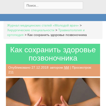
S
e
a
r
c
Журнал медицинских статей «Молодой врач»
>
h
Хирургические специальности
>
Травматология и
f
ортопедия
>
Как сохранить здоровье позвоночника
o
r
:
Как сохранить здоровье
позвоночника
Опубликовано
27.12.2018
автором
NM
| Просмотров:
211