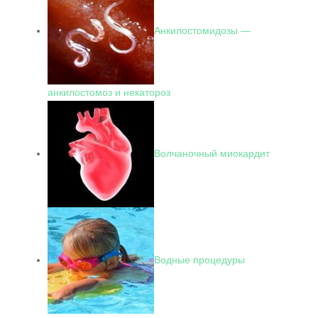
Анкилостомидозы —
анкилостомоз и некатороз
Волчаночный миокардит
Водные процедуры