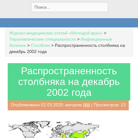
S
e
a
r
c
Журнал медицинских статей «Молодой врач»
>
h
Терапевтические специальности
>
Инфекционные
f
болезни
>
Столбняк
>
Распространенность столбняка на
o
декабрь 2002 года
r
:
Распространенность
столбняка на декабрь
2002 года
Опубликовано
02.03.2020
автором
NM
| Просмотров: 13