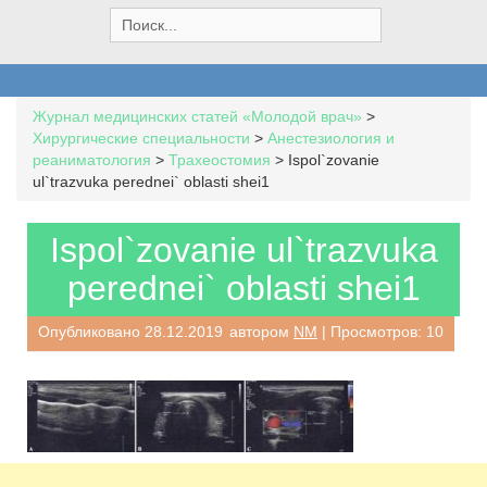
S
e
a
r
c
Журнал медицинских статей «Молодой врач»
>
h
Хирургические специальности
>
Анестезиология и
f
реаниматология
>
Трахеостомия
>
Ispol`zovanie
o
ul`trazvuka perednei` oblasti shei1
r
:
Ispol`zovanie ul`trazvuka
perednei` oblasti shei1
Опубликовано
28.12.2019
автором
NM
| Просмотров: 10