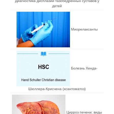
Диагностика дисплазии тазобедренных суставов у
детей
Миорелаксанты
Болезнь Хенда-
Шюллера-Крисчена (ксантоматоз)
Цирроз печени: виды