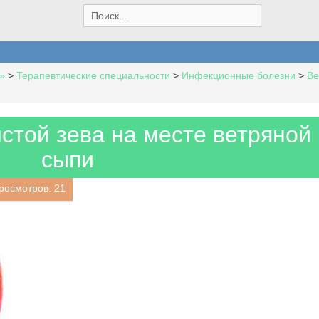
S
e
a
r
c
»
>
Терапевтические специальности
>
Инфекционные болезни
>
Ве
h
f
o
r
стой зева на месте ветряной
:
сыпи
росмотров: 21