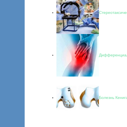
Стереотаксиче
Дифференциал
Болезнь Кениг