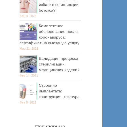
избавиться инъекции
ботокса?
Сен 4, 2023
Комплексное
обследование после
коронавируса:
сертификат на выездную услугу
Мар 21, 2021
Валидация процесса
стерилизации
медицинских изделий
Фев 14, 2021
Строение
имплантата:
конструкция, текстура
Фев 8, 2021
Популярные