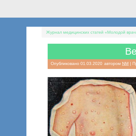
Журнал медицинских статей «Молодой врач
Ве
Опубликовано
01.03.2020
автором
NM
| П