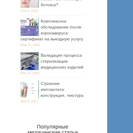
ботокса?
Сен 4, 2023
Комплексное
обследование после
коронавируса:
сертификат на выездную услугу
Мар 21, 2021
Валидация процесса
стерилизации
медицинских изделий
Фев 14, 2021
Строение
имплантата:
конструкция, текстура
Фев 8, 2021
Популярные
медицинские статьи