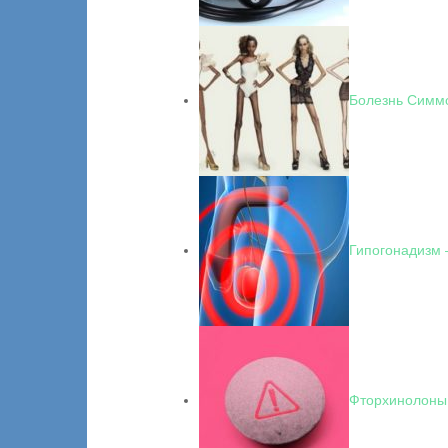
Болезнь Симм
Гипогонадизм 
Фторхинолоны