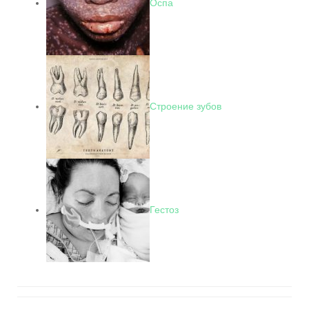
Оспа
Строение зубов
Гестоз