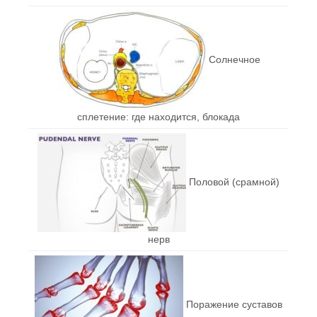
Солнечное
сплетение: где находится, блокада
Половой (срамной)
нерв
Поражение суставов