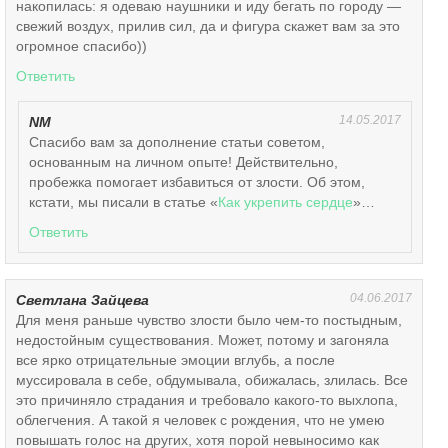
накопилась: я одеваю наушники и иду бегать по городу —
свежий воздух, прилив сил, да и фигура скажет вам за это
огромное спасибо))
Ответить
14.05.2017
NM
Спасибо вам за дополнение статьи советом,
основанным на личном опыте! Действительно,
пробежка помогает избавиться от злости. Об этом,
кстати, мы писали в статье «
Как укрепить сердце
»…
Ответить
04.06.2017
Светлана Зайцева
Для меня раньше чувство злости было чем-то постыдным,
недостойным существования. Может, потому и загоняла
все ярко отрицательные эмоции вглубь, а после
муссировала в себе, обдумывала, обижалась, злилась. Все
это причиняло страдания и требовало какого-то выхлопа,
облегчения. А такой я человек с рождения, что не умею
повышать голос на других, хотя порой невыносимо как