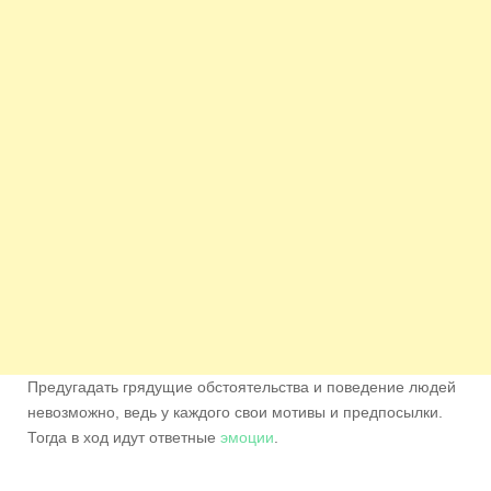
Предугадать грядущие обстоятельства и поведение людей
невозможно, ведь у каждого свои мотивы и предпосылки.
Тогда в ход идут ответные
эмоции
.