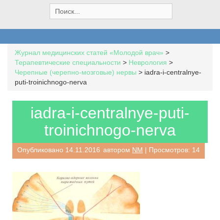
S
e
a
r
c
Журнал медицинских статей «Молодой врач»
>
h
Терапевтические специальности
>
Неврология
>
f
Черепные (черепно-мозговые) нервы
>
iadra-i-centralnye-
o
puti-troinichnogo-nerva
r
:
iadra-i-centralnye-puti-
troinichnogo-nerva
Опубликовано
14.11.2016
автором
NM
| Просмотров: 14