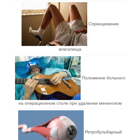
Спринцевание
влагалища
Положение больного
на операционном столе при удалении менингиом
Ретробульбарный